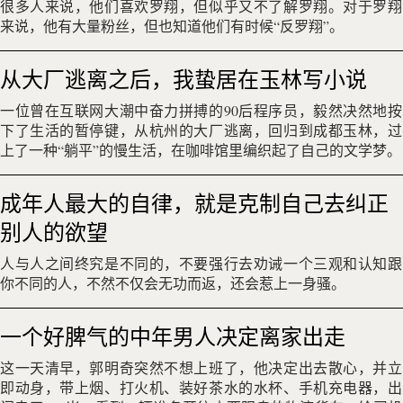
很多人来说，他们喜欢罗翔，但似乎又不了解罗翔。对于罗翔
来说，他有大量粉丝，但也知道他们有时候“反罗翔”。
从大厂逃离之后，我蛰居在玉林写小说
一位曾在互联网大潮中奋力拼搏的90后程序员，毅然决然地按
下了生活的暂停键，从杭州的大厂逃离，回归到成都玉林，过
上了一种“躺平”的慢生活，在咖啡馆里编织起了自己的文学梦。
成年人最大的自律，就是克制自己去纠正
别人的欲望
人与人之间终究是不同的，不要强行去劝诫一个三观和认知跟
你不同的人，不然不仅会无功而返，还会惹上一身骚。
一个好脾气的中年男人决定离家出走
这一天清早，郭明奇突然不想上班了，他决定出去散心，并立
即动身，带上烟、打火机、装好茶水的水杯、手机充电器，出